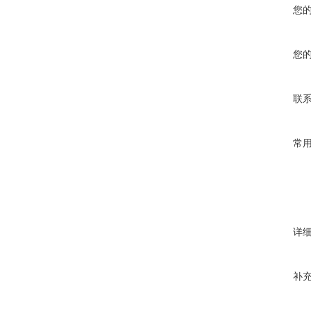
您
您
联
常
详
补