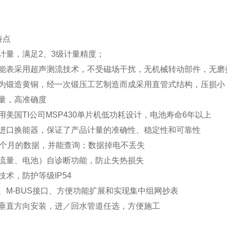
特点
计量，满足2、3级计量精度；
能表采用超声测流技术，不受磁场干扰，无机械转动部件，无磨
为锻造黄铜，经一次锻压工艺制造而成采用直管式结构，压损小（
量，高准确度
用美国TI公司MSP430单片机低功耗设计，电池寿命6年以上
进口换能器，保证了产品计量的准确性、稳定性和可靠性
8个月的数据，并能查询；数据掉电不丢失
流量、电池）自诊断功能，防止失热损失
技术，防护等级IP54
、M-BUS接口、方便功能扩展和实现集中组网抄表
垂直方向安装，进／回水管道任选，方便施工