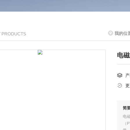
我的位
/ PRODUCTS
电磁
产
更
简
电
（