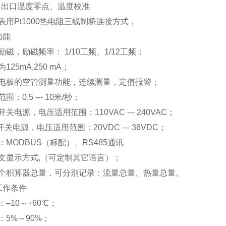
口、出口温度零点、温度校准
表用Pt1000热电阻三线制桥连接方式，
功能
磁，励磁频率： 1/10工频、1/12工频；
125mA,250 mA；
电极的空管测量功能，连续测量，定值报警；
：0.5 --- 10米/秒；
关电源，电压适用范围：110VAC --- 240VAC；
开关电源，电压适用范围：20VDC --- 36VDC；
：MODBUS（标配）、RS485通讯
文显示方式,（可定制其它语言）；
个积算器总量，可分别记录：流量总量、热量总量。
工作条件
–10～+60℃；
：5%～90%；