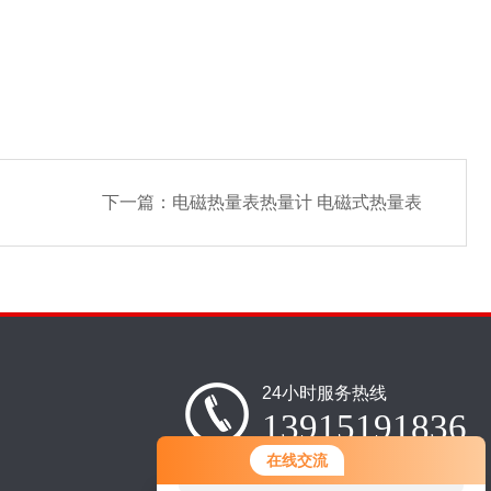
下一篇：
电磁热量表热量计 电磁式热量表
24小时服务热线
13915191836
您好！欢迎前来咨询，很高兴为您
在线交流
服务，请问您要咨询什么问题呢？