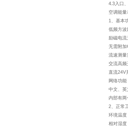
4.3入
空调能量
1、基本
低频方波励
励磁电流为
无需附加
流速测量范围
交流高频开
直流24V
网络功能
中文、英
内部有两
2、正常
环境温度：
相对湿度