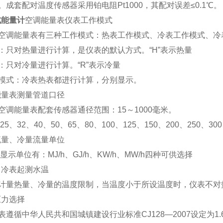
。成套配对温度传感器采用铂电阻Pt1000，其配对误差≤0.1
式能量计
空调能量表仪表工作模式
空调能量表有三种工作模式：热表工作模式、冷表工作模式、冷
：只对热量进行计算，是仪表的默认方式。“H”表示热量
：只对冷量进行计算。“R”表示冷量
模式：冷表热表都进行计算，分别显示。
调能量表测量管道口径
空调能量表配套传感器通径范围：15～1000毫米。
25、32、40、50、65、80、100、125、150、200、250、300
量流量、冷量流量单位
示单位有：MJ/h、GJ/h、KW/h、MW/h四种可供选择
表、冷表起测水温
计量热量、冷量的温度限制，当温度小于所设温度时，仪表不对
压力选择
遵循中华人民共和国城镇建设行业标准CJ128—2007设定为1.6