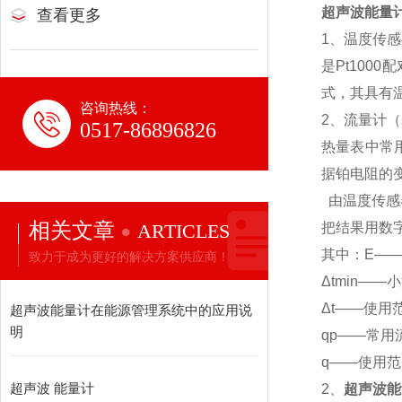
超声波能量
查看更多
1、温度传
是Pt100
式，其具有温
咨询热线：
2、流量计
0517-86896826
热量表中常
据铂电阻的
由温度传感
相关文章
ARTICLES
把结果用数
其中：E—
致力于成为更好的解决方案供应商！
Δtmin—
Δt——使用
超声波能量计在能源管理系统中的应用说
明
qp——常用流
q——使用范
超声波 能量计
2、
超声波能