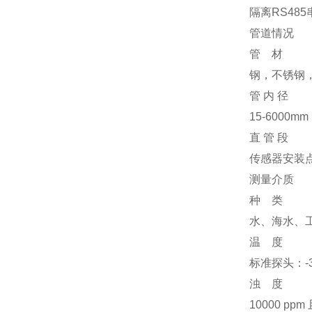
隔离RS48
管道情况
管 材
钢，不锈钢
管 内 径
15-6000mm
直 管 段
传感器安装点
测量介质
种 类
水、海水、
温 度
标准探头：-3
浊 度
10000 pp