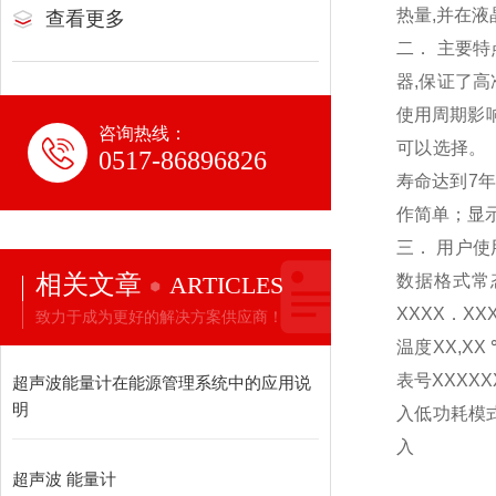
热量,并在
查看更多
二． 主要
器,保证了
使用周期影响
咨询热线：
可以选择。
0517-86896826
寿命达到7
作简单；显
三． 用户使
相关文章
ARTICLES
数据格式常态
XXXX．XX
致力于成为更好的解决方案供应商！
温度XX,XX
表号XXXX
超声波能量计在能源管理系统中的应用说
明
入低功耗模
入
超声波 能量计