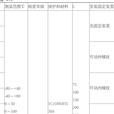
电流：0.7A
测温范围℃
精度等级
保护和材料
L
安装固定装置
无固定装置
可动外螺纹
75
可动内螺纹
-80～+40
100
-40～+80
150
0～50
1Cr18Ni9Ti
200
0～100
304