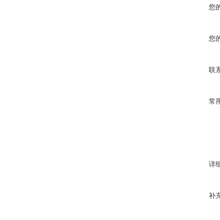
您
您
联
常
详
补