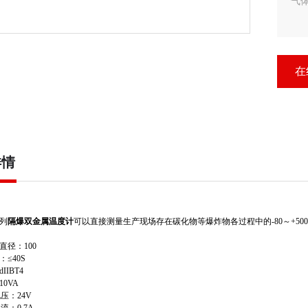
气
在
详情
系列
隔爆双金属温度计
可以直接测量生产现场存在碳化物等爆炸物各过程中的-80～+5
直径：100
：≤40S
IIBT4
10VA
电压：24V