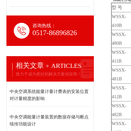
· zui高工作
型 号
WSSX-
410B
咨询热线：
0517-86896826
WSSX-
480B
WSSX-
411B
相关文章
ARTICLES
WSSX-
致力于成为更好的解决方案供应商！
481B
WSSX-
中央空调系统能量计量计费表的安装位置
412B
对计量精度的影响
WSSX-
482B
中央空调能量计量装置的数据存储与断点
WSSX-
续传功能设计