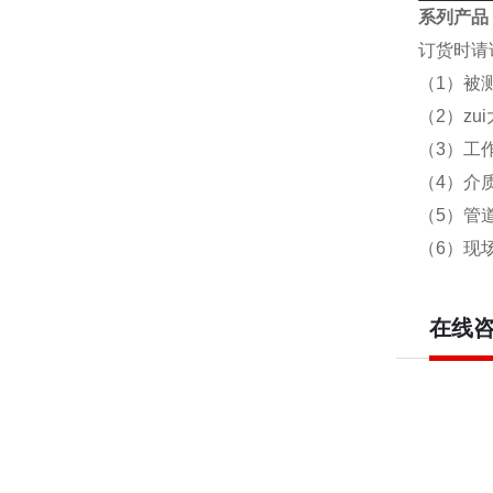
系列产品
订货时请
（
1
）被
（
2
）zu
（
3
）工作
（
4
）介
（
5
）管
（
6
）现
在线