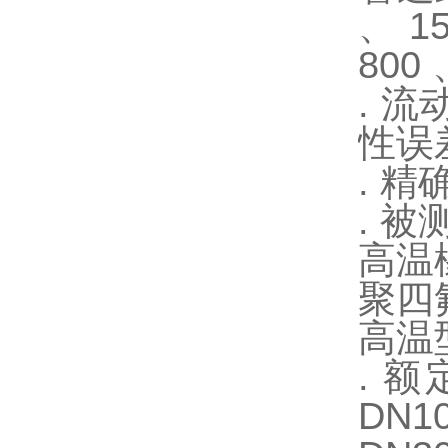
、 15
800 
. 
性误差
. 精
. 被
高温橡
聚四氟
高温型
. 额
DN10