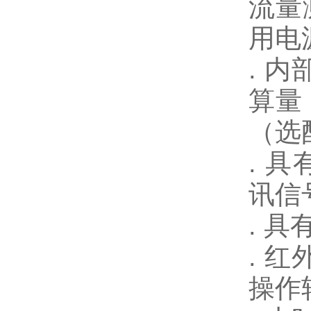
流量测
用电
. 
算量
（选
. 具
讯信
. 
. 
操作