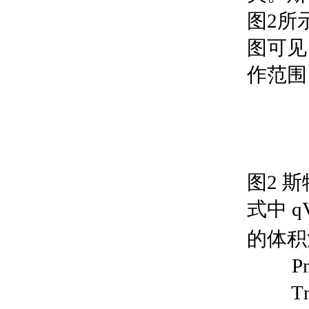
图2所
图可见
作范围
图2 
式中 q
的体积
Pn，
Tn，