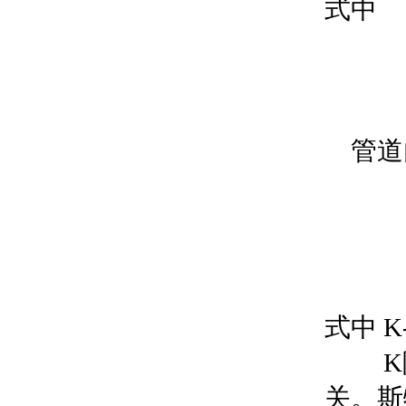
式中 
Sr
m-
管道内
qv
K=
式中 
K除
关。斯