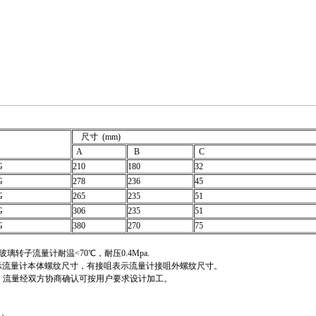
尺寸 (mm)
A
B
C
G
210
180
32
G
278
236
45
G
265
235
51
G
306
235
51
G
380
270
75
玻璃转子流量计耐温<70℃，耐压0.4Mpa.
示流量计本体螺纹尺寸，有接咀表示流量计接咀外螺纹尺寸。
、流量经双方协商确认可按用户要求设计加工。