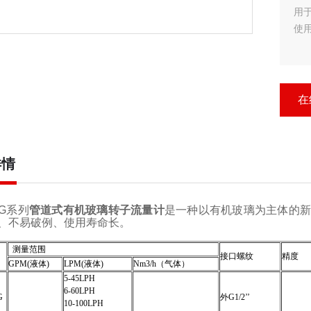
用
使
在
详情
G
系列
管道式有机玻璃转子流量计
是一种以有机玻璃为主体的新
、不易破例、使用寿命长。
测量范围
接口螺纹
精度
GPM(液体)
LPM(液体)
Nm3/h（气体）
5-45LPH
6-60LPH
G
外G1/2’’
10-100LPH