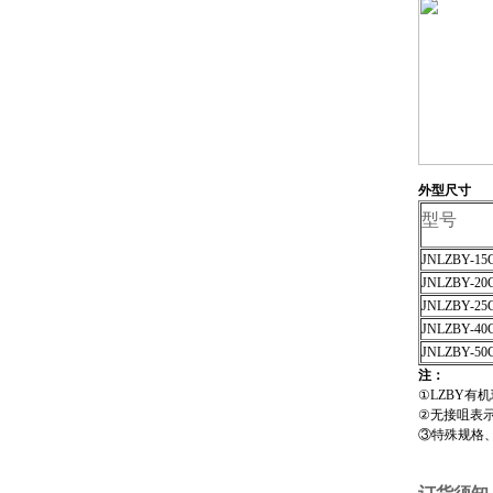
外型尺寸
型号
JNLZBY-15
JNLZBY-20
JNLZBY-25
JNLZBY-40
JNLZBY-50
注：
①LZBY有机
②无接咀表
③特殊规格