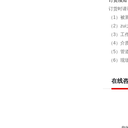
订货须知
订货时请
（
1
）被
（
2
）zu
（
3
）工作
（
4
）介
（
5
）管
（
6
）现
在线
您