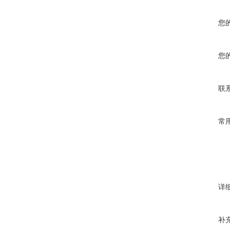
您
您
联
常
详
补