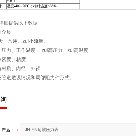
V.H.4
件
温度-40～70℃；相对温度≤85%
详细提供以下数据：
测介质
i大、常用、zui小流量。
压力、工作温度 、zui高压力、zui高温度
质密度、粘度
道材质、内径、外径
场管道敷设情况和局部阻力件形式。
咨询
产品：