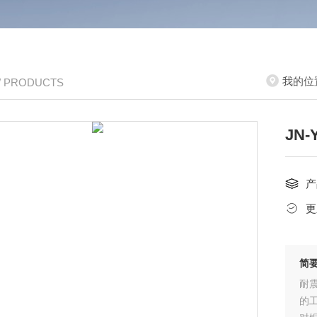
我的位
/ PRODUCTS
JN
产
更
简
耐
的