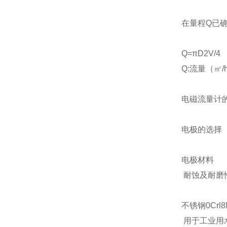
在量程Q已
Q=πD2V/4
Q:流量（㎡/
电磁流量计
电极的选择
电极材料
耐蚀及耐磨
不锈钢0Crl8N
用于工业用