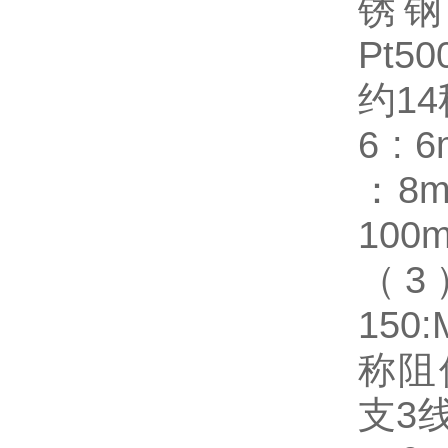
锈钢
Pt5
约14
6 :
：8m
100
（3）
150
称阻值1
支3线P