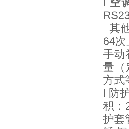
l
空
RS
其他
64
手动
量（
方式
l 
积：
护套