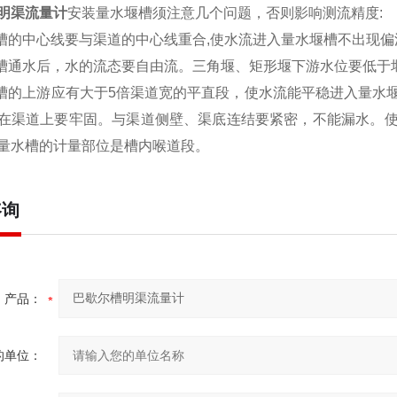
明渠流量计
安装量水堰槽须注意几个问题，否则影响测流精度:
堰槽的中心线要与渠道的中心线重合,使水流进入量水堰槽不出现偏
堰槽通水后，水的流态要自由流。三角堰、矩形堰下游水位要低
堰槽的上游应有大于5倍渠道宽的平直段，使水流能平稳进入量水
在渠道上要牢固。与渠道侧壁、渠底连结要紧密，不能漏水。
量水槽的计量部位是槽内喉道段。
咨询
产品：
的单位：