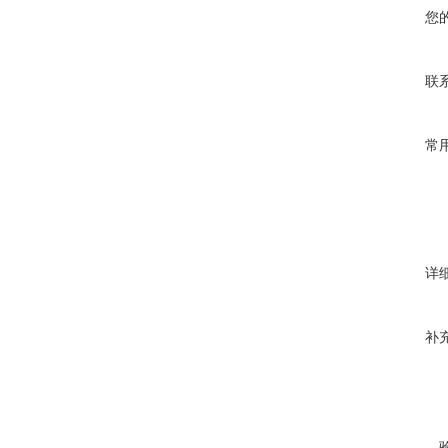
您
联
常
详
补