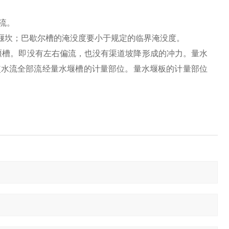
流。
于堰坎；巴歇尔槽的淹没度要小于规定的临界淹没度。
堰槽。即没有左右偏流，也没有渠道坡降形成的冲力。量水
使水流全部流经量水堰槽的计量部位。量水堰板的计量部位