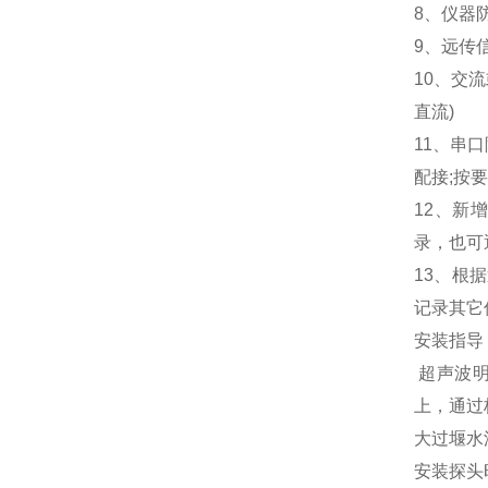
8、仪器
9、远传信
10、交流
直流)
11、串
配接;按
12、新
录，也可
13、根
记录其它
安装指导
超声波明
上，通过
大过堰水
安装探头