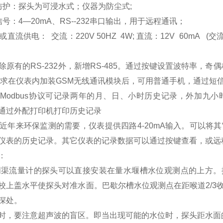
防护：探头为可浸水式；仪器为防尘式;
号：4—20mA、RS--232串口输出，用于远程通讯；
或直流供电： 交流：220V 50HZ 4W; 直流：12V 60
口除原有的RS-232外，新增RS-485。通过按键设置波特率，
要求在仪表内加装GSM无线通讯模块后，可用普通手机，通过短
增Modbus协议可记录两年的月、日、小时历史记录，外加九
通过外配打印机打印历史记录
据近年来环保监测的需要，仪表提供四路4-20mA输入。可以将其
仪表的历史记录。其它仪表的记录数据可以通过按键查看，
：
渠流量计的探头可以直接安装在量水堰槽水位观测点的上方。
校上盖水平使探头对准水面。巴歇尔槽水位观测点在距喉道2/3
深处。
时，要注意超声波的盲区。即当出现可能的水位时，探头距水面的距