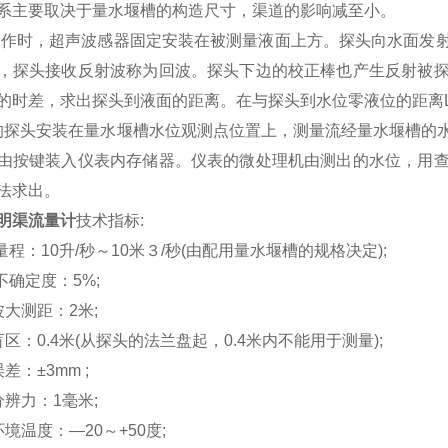
系主要取决于量水堰槽的构造尺寸，渠道的影响减至小。
时，超声波感器固定安装在被测量液面上方。探头向水面发射
，探头接收反射波称为回波。探头下边的校正棒也产生反射被
的时差，求出探头到液面的距离。在与探头到水位零液位的距离
头安装在量水堰槽水位观测点位置上，测量流经量水堰槽的水
由按键装入仪表内存储器。仪表的微处理机由测出的水位，用
法求出。
明渠流量计
技术指标:
量程：10升/秒～10米３/秒(由配用量水堰槽的规格决定);
不确定度：5%;
波大测距：2米;
区：0.4米(从探头的法兰盘起，0.4米内不能用于测量);
差：±3mm ;
分辨力：1毫米;
境温度：—20～+50度;