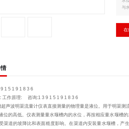
水
与
安
关
至
在
详情
 1 5 1 9 1 8 3 6
作原理: 咨询:1 3 9 1 5 1 9 1 8 3 6
超声波明渠流量计仪表直接测量的物理量是液位。用于明渠测
液位的高低。仪表测量量水堰槽内的水位，再按相应量水堰槽的水
受渠道的坡降比和表面糙度影响。在渠道内安装量水堰槽，产