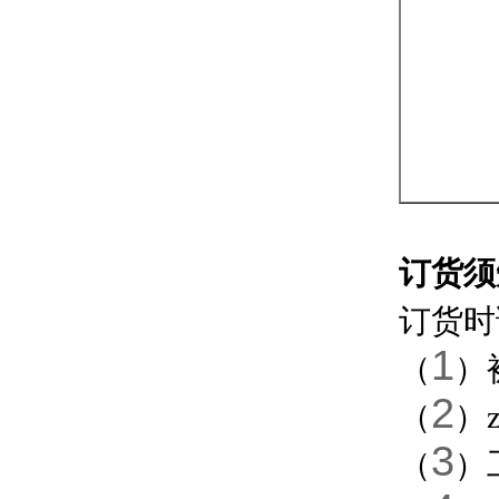
订货须
订货时
1
（
）
2
（
）
3
（
）