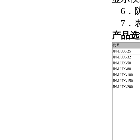
6．防
7．表
产品选
代号
JN-LUX-25
JN-LUX-32
JN-LUX-50
JN-LUX-80
JN-LUX-100
JN-LUX-150
JN-LUX-200