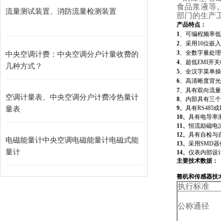
食品浆液等
流量测试装置、消防流量检测装置
部门的生产
产品特点：
1
、可编程频率低
2
、采用16位嵌
3
、全数字量处理
中央空调计费：中央空调分户计量收费的
4
、超低EMI开
几种方式？
5
、全汉字菜单操
6
、高清晰度背光
7
、具有双向流量
空调计量表、中央空调分户计费冷热量计
8
、内部具有三个
量表
9、
具有RS485
10、
具有电导率
11、
恒流励磁电
12、
具有自检与
电磁能量计中央空调电磁能量计电磁式能
13、
采用SMD
量计
14、
仪表内部设
主要技术数据：
整机和传感器技
执行标准
公称通径