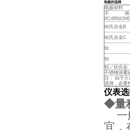
电极的选择
电极材料
不
0Crl8Nil2M0
哈氏合金
B
哈氏合金
C
钛
钽
铂／钛合金
不锈钢涂覆
注： 由于
选择，必要
仪表选
◆量
一般
宜，