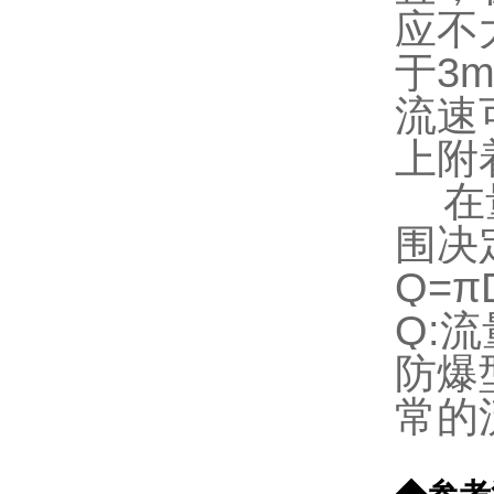
应不
于
3m
流速
上附
在
围决
Q=π
Q:
流
防爆
常的