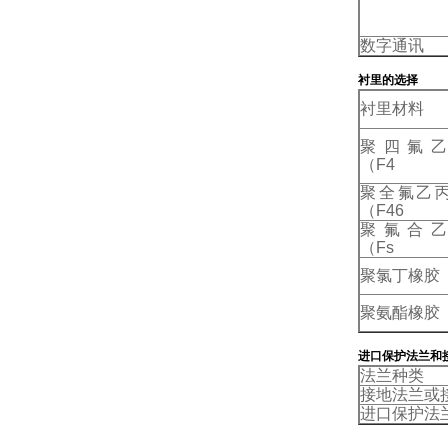
数字通讯
衬里的选择
衬里材料
聚四氟乙
（
F4
聚全氟乙
（
F46
聚氟合乙
（
Fs
聚氯丁橡胶
聚氨酯橡胶
进口保护法兰和
法兰种类
接地法兰或
进口保护法