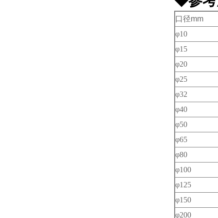
◆参考
口径
mm
φ10
φ15
φ20
φ25
φ32
φ40
φ50
φ65
φ80
φ100
φ125
φ150
φ200