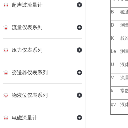
超声波流量计
B
磁
D
测
流量仪表系列
K
校
压力仪表系列
Le
测
U
液
变送器仪表系列
V
流
k
常
物液位仪表系列
qv
液
电磁流量计