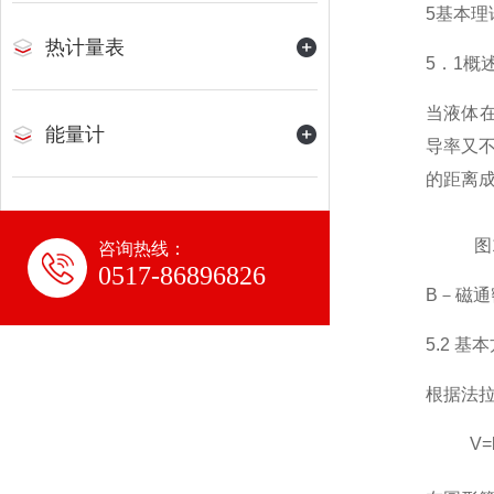
5基本理
热计量表
5．1概
当液体
能量计
导率又
的距离
图1 
咨询热线：
0517-86896826
B－磁
5.2 基
根据法
V=k