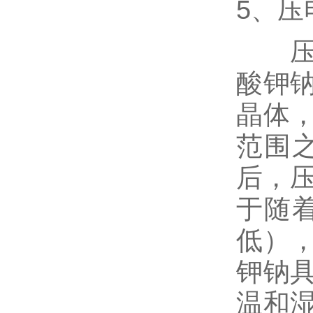
5、
压电
酸钾
晶体
范围
后，压
于随
低）
钾钠
温和