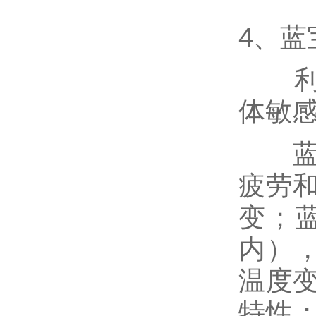
4、
利用
体敏
蓝宝
疲劳
变；蓝
内）
温度
特性