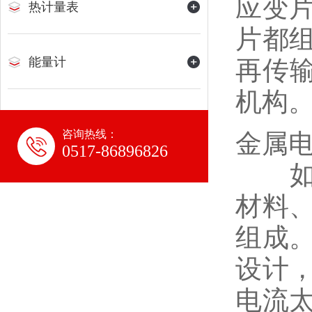
应变
热计量表
片都
能量计
再传输
机构
咨询热线：
金属
0517-86896826
如图
材料
组成
设计
电流