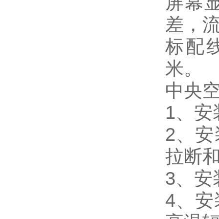
屏幕
差，
标配线
米。
中央
1、
2、
拉断
3、
4、安