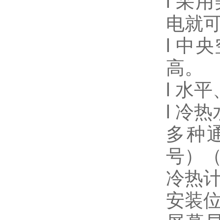
l 
电就
l 
高。
l 水
l 冷
多种通
号）
冷热计
安装位