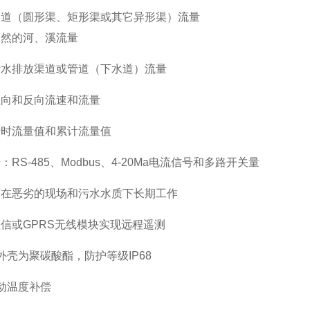
渠道（圆形渠、矩形渠或其它异形渠）流量
天然的河、溪流量
污水排放渠道或管道（下水道）流量
正向和反向流速和流量
瞬时流量值和累计流量值
RS-485、Modbus、4-20Ma电流信号和多路开关量
可在恶劣的现场和污水水质下长期工作
短信或GPRS无线模块实现远程遥测
外壳为聚碳酸酯，防护等级IP68
自动温度补偿