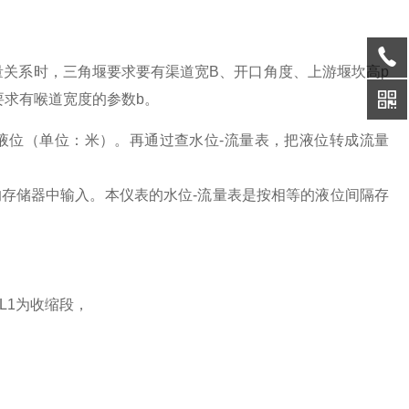
量关系时，三角堰要求要有渠道宽B、开口角度、上游堰坎高p
要求有喉道宽度的参数b。
液位（单位：米）。再通过查水位-流量表，把液位转成流量
存储器中输入。本仪表的水位-流量表是按相等的液位间隔存
L1为收缩段，