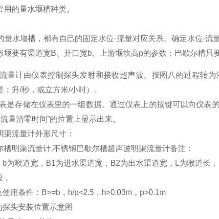
常用的量水堰槽种类。
量水堰槽，都有自己的固定水位-流量对应关系。确定水位-流
形堰要有渠道宽B、开口宽b、上游堰坎高p的参数；巴歇尔槽只
流量计由仪表控制探头发射和接收超声波。按图八的过程转为
是：升/秒，或立方米/小时）。
表是存储在仪表里的一组数据。通过仪表上的按键可以向仪表的
计流量清零时间”的位置上显示出来。
明渠流量计外形尺寸：
尔槽明渠流量计,不锈钢巴歇尔槽超声波明渠流量计备注：
：b为喉道宽，B1为进水渠道宽，B2为出水渠道宽，L为喉道长，
段，
使用条件：B>=b，h/p<2.5，h>0.03m，p>0.1m
置为探头安装位置示意图