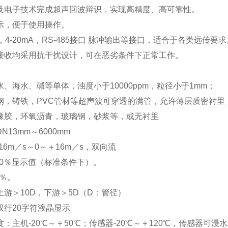
及电子技术完成超声回波辩识，实现高精度、高可靠性。
示，便于使用操作。
2，4-20mA，RS-485接口 脉冲输出等接口，适合于各类远传要求
接收均采用抗干扰设计，可在恶劣条件下正常工作。
、海水、碱等单体，浊度小于10000ppm，粒径小于1mm；
钢，铸铁，PVC管材等超声波可穿透的满管，允许薄层质密衬里
橡胶，环氧沥青，玻璃钢，砂浆等，或无衬里
13mm～6000mm
16m／s～0～＋16m／s，双向流
.0％显示值（标准条件下）。
5％。
游＞10D，下游＞5D（D：管径）
双行20字符液晶显示
：主机-20℃～＋50℃；传感器-20℃～＋120℃，传感器可浸