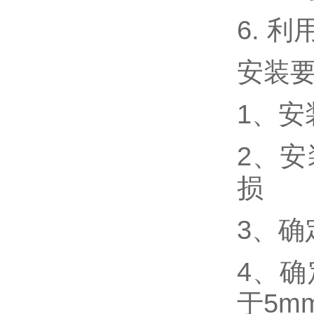
6. 
安装
1、
2、
损
3、
4、
于5m