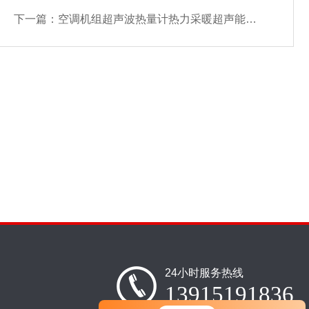
下一篇：
空调机组超声波热量计热力采暖超声能量计冷热计量表
24小时服务热线
13915191836
您好！欢迎前来咨询，很高兴为您