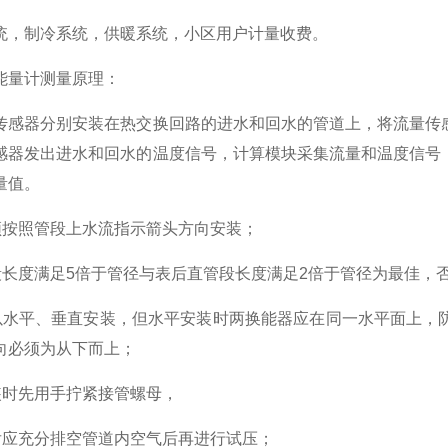
统，制冷系统，供暖系统，小区用户计量收费。
能量计测量原理：
传感器分别安装在热交换回路的进水和回水的管道上，将流量传
感器发出进水和回水的温度信号，计算模块采集流量和温度信号
量值。
须按照管段上水流指示箭头方向安装；
段长度满足5倍于管径与表后直管段长度满足2倍于管径为最佳，
以水平、垂直安装，但水平安装时两换能器应在同一水平面上，
向必须为从下而上；
装时先用手拧紧接管螺母，
后应充分排空管道内空气后再进行试压；