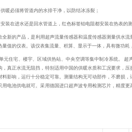
不供暖必须将管道内的水排干净，以防结冰冻裂；
是安装在进水还是回水管道上，红色标签铂电阻都安装在热表的
全新的产品，是利用超声流量传感器和温度传感器测量供水流
热量值的仪表。该仪表集流量、积算、显示于一体，具有微功耗
单元住宅、楼宇、区域供热站、中央空调等集中制冷系统。 超
构，真正水流无阻挡，特别适用中国的供暖水质和工况要求，压
材料影响，运行十分稳定可靠。测量结构无可动部件，不
磨损，
只用电池供电就可。采用德国进口超声波专用检测芯片，精度更
。