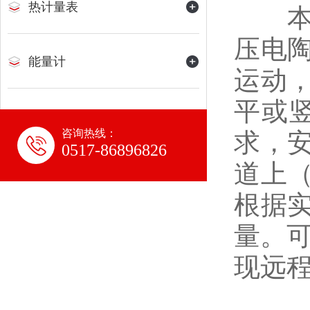
热计量表
本产
压电
能量计
运动
平或
咨询热线：
求，
0517-86896826
道上
根据
量。可
现远